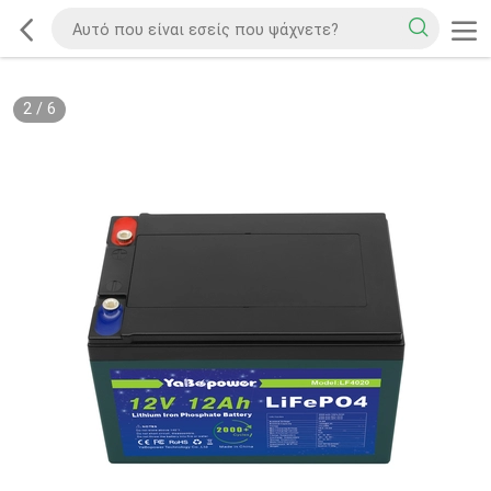
2
/
6