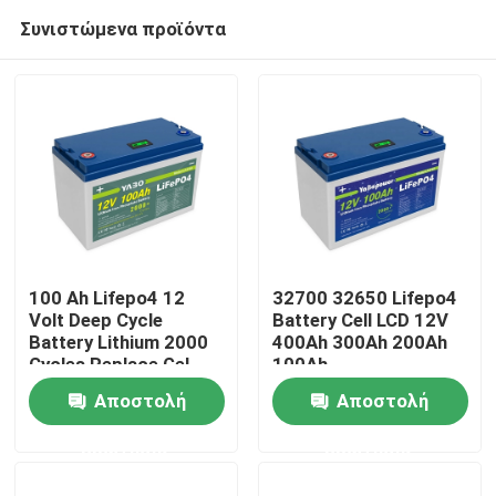
Συνιστώμενα προϊόντα
100 Ah Lifepo4 12
32700 32650 Lifepo4
Volt Deep Cycle
Battery Cell LCD 12V
Battery Lithium 2000
400Ah 300Ah 200Ah
Σπίτι
Cycles Replace Gel
100Ah
Αποστολή
Αποστολή
Προϊόντα
ερώτησης
ερώτησης
Βίντεο