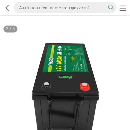
2
/
5