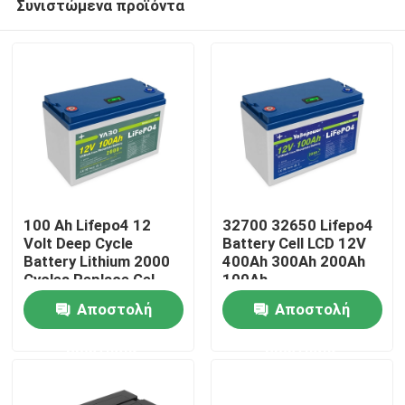
Συνιστώμενα προϊόντα
100 Ah Lifepo4 12
32700 32650 Lifepo4
Volt Deep Cycle
Battery Cell LCD 12V
Battery Lithium 2000
400Ah 300Ah 200Ah
Cycles Replace Gel
100Ah
Σπίτι
Αποστολή
Αποστολή
Προϊόντα
ερώτησης
ερώτησης
Βίντεο