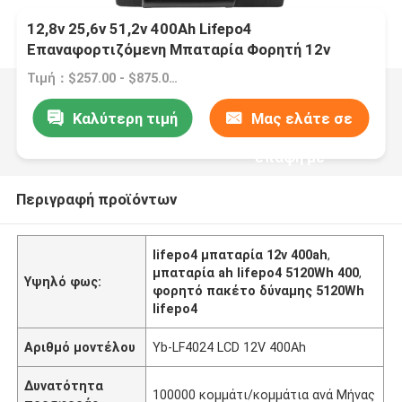
12,8v 25,6v 51,2v 400Ah Lifepo4
Επαναφορτιζόμενη Μπαταρία Φορητή 12v
400ah
Τιμή：$257.00 - $875.00/pieces
Καλύτερη τιμή
Μας ελάτε σε
επαφή με
Περιγραφή προϊόντων
lifepo4 μπαταρία 12v 400ah
,
μπαταρία ah lifepo4 5120Wh 400
,
Υψηλό φως:
φορητό πακέτο δύναμης 5120Wh
lifepo4
Αριθμό μοντέλου
Yb-LF4024 LCD 12V 400Ah
Δυνατότητα
100000 κομμάτι/κομμάτια ανά Μήνας