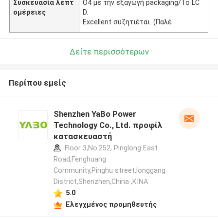
Συσκευασία λεπτ
O4 με την εξαγωγή packaging/To LC
ομέρειες
D.
Excellent συζητιέται. (Παλέ
Δείτε περισσότερων
Περίπου εμείς
Shenzhen YaBo Power
Technology Co., Ltd. προφίλ
κατασκευαστή
Floor 3,No.252, Pinglong East
Road,Fenghuang
Community,Pinghu street,longgang
District,Shenzhen,China ,ΚΙΝΑ
5.0
Ελεγχμένος προμηθευτής