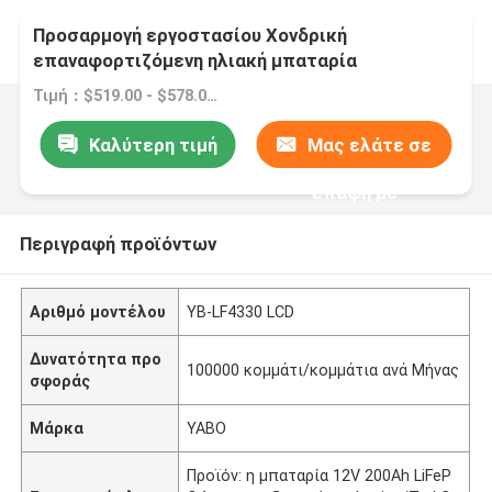
Προσαρμογή εργοστασίου Χονδρική
επαναφορτιζόμενη ηλιακή μπαταρία
αποθήκευσης 12V Li Ion προς πώληση
Τιμή：$519.00 - $578.00/pieces
Καλύτερη τιμή
Μας ελάτε σε
επαφή με
Περιγραφή προϊόντων
Αριθμό μοντέλου
YB-LF4330 LCD
Δυνατότητα προ
100000 κομμάτι/κομμάτια ανά Μήνας
σφοράς
Μάρκα
YABO
Προϊόν: η μπαταρία 12V 200Ah LiFeP