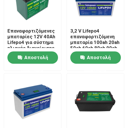
Σχετικά με εμάς
Επαναφορτιζόμενες
3,2 V Lifepo4
Επισκέψεις στο εργοστάσιο
μπαταρίες 12V 40Ah
επαναφορτιζόμενη
Lifepo4 για σύστημα
μπαταρία 100ah 20ah
ηλιακής διαχείρισης
50ah 60ah 80ah 90ah
Έλεγχος ποιότητας
280Ah Caravan
Αποστολή
Αποστολή
ερώτησης
ερώτησης
Επικοινωνήστε μαζί μας
Ειδήσεις
Ζητήστε μια προσφορά
Lifepo4 Home Battery