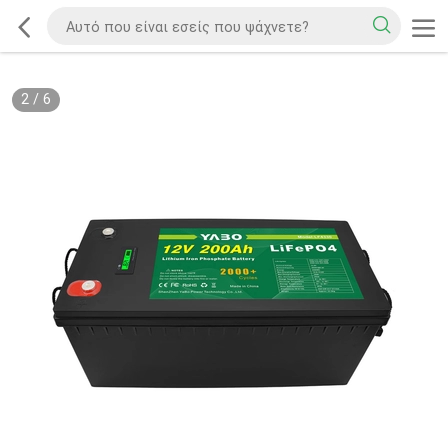
2
/
6