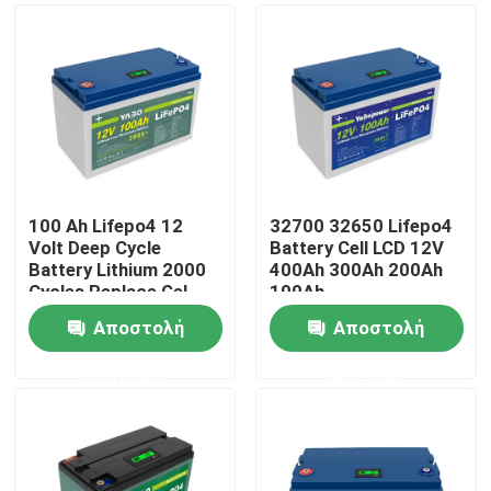
100 Ah Lifepo4 12
32700 32650 Lifepo4
Volt Deep Cycle
Battery Cell LCD 12V
Battery Lithium 2000
400Ah 300Ah 200Ah
Cycles Replace Gel
100Ah
Αποστολή
Αποστολή
Σπίτι
ερώτησης
ερώτησης
Προϊόντα
Βίντεο