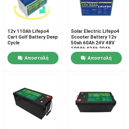
Σχετικά με εμάς
12v 110Ah Lifepo4
Solar Electric Lifepo4
Επισκέψεις στο εργοστάσιο
Cart Golf Battery Deep
Scooter Battery 12v
Cycle
50ah 60Ah 24V 48V
100Ah 42Ah 30Ah
Έλεγχος ποιότητας
20Ah 10Ah
Αποστολή
Αποστολή
ερώτησης
ερώτησης
Επικοινωνήστε μαζί μας
Ειδήσεις
Ζητήστε μια προσφορά
Lifepo4 Home Battery