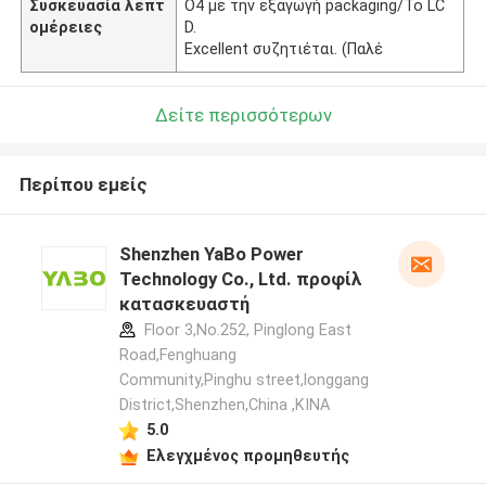
Συσκευασία λεπτ
O4 με την εξαγωγή packaging/To LC
ομέρειες
D.
Excellent συζητιέται. (Παλέ
Δείτε περισσότερων
Περίπου εμείς
Shenzhen YaBo Power
Technology Co., Ltd. προφίλ
κατασκευαστή
Floor 3,No.252, Pinglong East
Road,Fenghuang
Community,Pinghu street,longgang
District,Shenzhen,China ,ΚΙΝΑ
5.0
Ελεγχμένος προμηθευτής