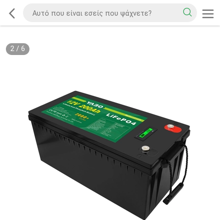
2
/
6