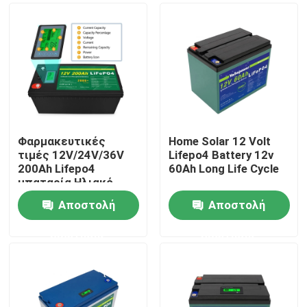
Φαρμακευτικές
Home Solar 12 Volt
τιμές 12V/24V/36V
Lifepo4 Battery 12v
200Ah Lifepo4
60Ah Long Life Cycle
μπαταρία Ηλιακό
σύστημα
Αποστολή
Αποστολή
αποθήκευσης
Σπίτι
Λιθιοϊοντική
ερώτησης
ερώτησης
μπαταρία για ηλιακό
πάνελ στο σπίτι
Προϊόντα
Βίντεο