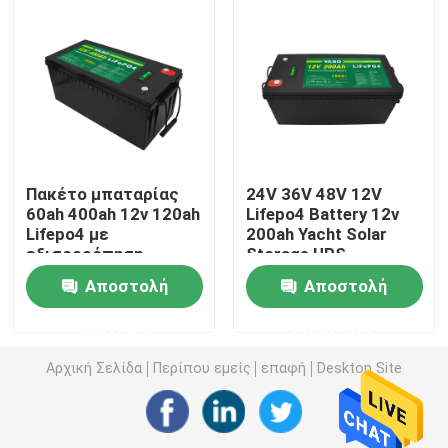
Αδιάβροχη μπαταρία Lifepo4
Lifepo4 μπαταρία Powerwall
Μπαταρία UPS Lifepo4
Πακέτο μπαταρίας
24V 36V 48V 12V
60ah 400ah 12v 120ah
Lifepo4 Battery 12v
Lifepo4 με
200ah Yacht Solar
LiFePO4 ηλιακή μπαταρία
εξισορρόπηση
Storage UPS
μπαταριών Bluetooth
Αποστολή
Αποστολή
Bms
Μπαταρία rv Lifepo4
ερώτησης
ερώτησης
Lifepo4 επαναφορτιζόμενη μπαταρία
Αρχική Σελίδα
Περίπου εμείς
επαφή
Desktop Site
Βαθιά μπαταρία κύκλων LiFePO4