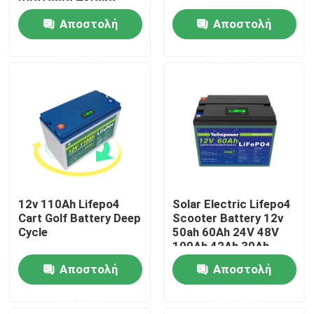
μπαταρία Ηλιακό
σύστημα
Αποστολή
Αποστολή
αποθήκευσης
Προϊόντα
Λιθιοϊοντική
ερώτησης
ερώτησης
μπαταρία για ηλιακό
πάνελ στο σπίτι
Βίντεο
Lifepo4 Home Battery
μπαταρία 12V LiFePO4
12v 110Ah Lifepo4
Solar Electric Lifepo4
μπαταρία 24V Lifepo4
Cart Golf Battery Deep
Scooter Battery 12v
Cycle
50ah 60Ah 24V 48V
100Ah 42Ah 30Ah
20Ah 10Ah
μπαταρία 48v Lifepo4
Αποστολή
Αποστολή
ερώτησης
ερώτησης
φορητός σταθμός παραγωγής ηλεκτρικού ρεύματος λ