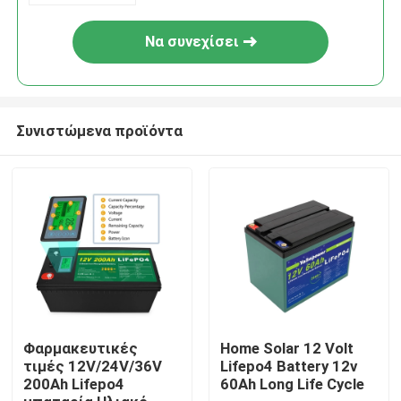
Να συνεχίσει
Συνιστώμενα προϊόντα
Σπίτι
Σχετικά με εμάς
Φαρμακευτικές
Home Solar 12 Volt
τιμές 12V/24V/36V
Lifepo4 Battery 12v
200Ah Lifepo4
60Ah Long Life Cycle
Επαφές