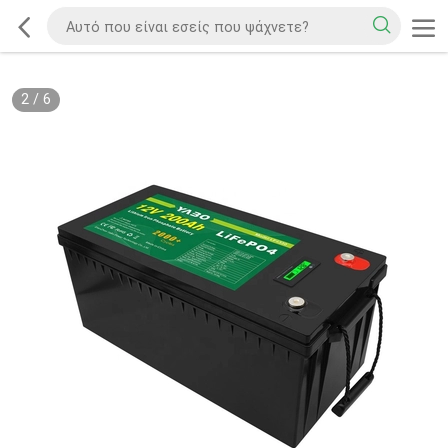
2
/
6