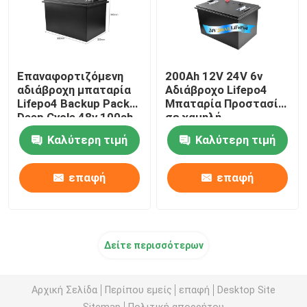
Επαναφορτιζόμενη
200Ah 12V 24V 6v
αδιάβροχη μπαταρία
Αδιάβροχο Lifepo4
Lifepo4 Backup Pack
Μπαταρία Προστασία
Deep Cycle 48v 100ah
σε χαμηλή
θερμοκρασία Auto
Καλύτερη τιμή
Καλύτερη τιμή
επαφή
επαφή
Δείτε περισσότερων
Αρχική Σελίδα
Περίπου εμείς
επαφή
Desktop Site
Sitemap
Πολιτική απορρήτου