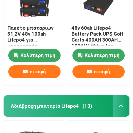
Πακέτο μπαταριών
48v 60ah Lifepo4
51,2V 48v 100ah
Battery Pack UPS Golf
Lifepo4 για
Carts 400AH 300AH
μετατροπέα
100AH ​​Lithium Ion
Καλύτερη τιμή
Καλύτερη τιμή
επαφή
επαφή
Αδιάβροχη μπαταρία Lifepo4
(13)