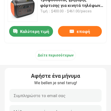
φόρτισης για κινητά τηλέφωνα
Φορητοί υπολογιστές 200V
Τιμή：$400.00 - $461.00/pieces
μπαταρία 12V LiFePO4
110V 1000W 24V 42Ah
μπαταρία 24V Lifepo4
Καλύτερη τιμή
επαφή
μπαταρία 48v Lifepo4
Δείτε περισσότερων
φορητός σταθμός παραγωγής ηλεκτρικού ρεύματος λ
Αφήστε ένα μήνυμα
Αδιάβροχη μπαταρία Lifepo4
We bellen je snel terug!
Lifepo4 μπαταρία Powerwall
Μπαταρία UPS Lifepo4