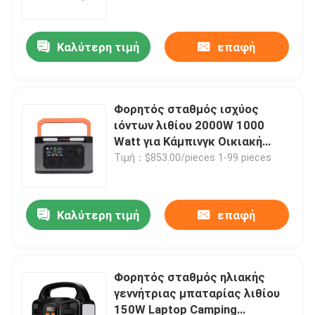
Καλύτερη τιμή
επαφή
Φορητός σταθμός ισχύος
ιόντων λιθίου 2000W 1000
Watt για Κάμπινγκ Οικιακή
χρήση
Τιμή：$853.00/pieces 1-99 pieces
Καλύτερη τιμή
επαφή
Σπίτι
Προϊόντα
Φορητός σταθμός ηλιακής
γεννήτριας μπαταρίας λιθίου
150W Laptop Camping
Βίντεο