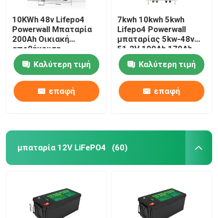
10KWh 48v Lifepo4
7kwh 10kwh 5kwh
Powerwall Μπαταρία
Lifepo4 Powerwall
200Ah Οικιακή
μπαταρίας 5kw-48v
αποθήκευση
51.2V 100Ah 170Ah
ενέργειας
230Ah 200Ah
Καλύτερη τιμή
Καλύτερη τιμή
επαφή
επαφή
μπαταρία 12V LiFePO4
(60)