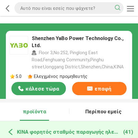
Shenzhen YaBo Power Technology Co.,
Ltd.
Floor 3,No.252, Pinglong East
Road,Fenghuang Community,Pinghu
street,longgang District,Shenzhen,China,ΚΙΝΑ
5.0
Ελεγχμένος προμηθευτής
κάλεσε τώρα
επαφή
προϊόντα
Περίπου εμείς
ΚΙΝΑ φορητός σταθμός παραγωγής ηλεκτρικού ρεύματος λίθιου
(41)