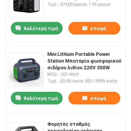
έκτακτης ανάγκης
Τιμή：$74.00/pieces 1-99 pieces
Σχετικά με εμάς
Καλύτερη τιμή
επαφή
Επισκέψεις στο εργοστάσιο
Έλεγχος ποιότητας
Mini Lithium Portable Power
Station Μπαταρία φωσφορικού
σιδήρου λιθίου 220V 300W
Επικοινωνήστε μαζί μας
MOQ：300 Watt
Τιμή：$0.49/watts 300-14999 watts
Ειδήσεις
Καλύτερη τιμή
επαφή
Ζητήστε μια προσφορά
Φορητός σταθμός
Lifepo4 Home Battery
τροφοδοσίας γρήγορης