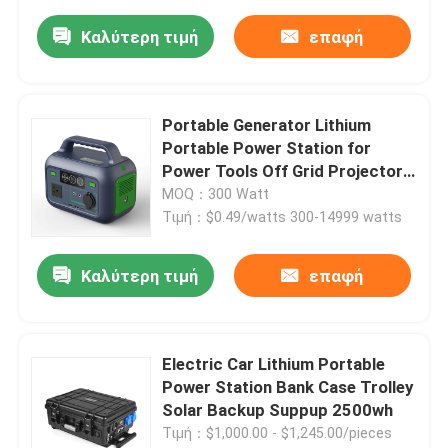
Καλύτερη τιμή
επαφή
Portable Generator Lithium
Portable Power Station for
Power Tools Off Grid Projector
300W
MOQ：300 Watt
Τιμή：$0.49/watts 300-14999 watts
Καλύτερη τιμή
επαφή
Electric Car Lithium Portable
Power Station Bank Case Trolley
Solar Backup Suppup 2500wh
Τιμή：$1,000.00 - $1,245.00/pieces