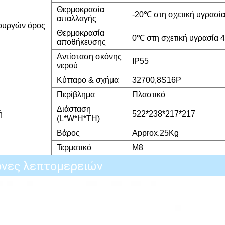
Θερμοκρασία
-20℃ στη σχετική υγρασ
απαλλαγής
ουργών όρος
Θερμοκρασία
0℃ στη σχετική υγρασία
αποθήκευσης
Αντίσταση σκόνης
IP55
νερού
Κύτταρο & σχήμα
32700,8S16P
Περίβλημα
Πλαστικό
Διάσταση
ή
522*238*217*217
(L*W*H*TH)
Βάρος
Approx.25Kg
Τερματικό
M8
όνες λεπτομερειών