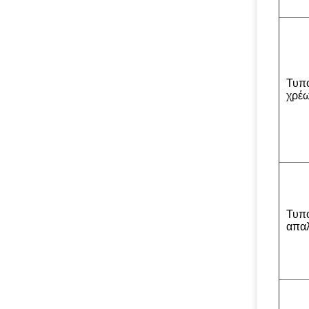
Τυπ
χρέ
Τυπ
απα