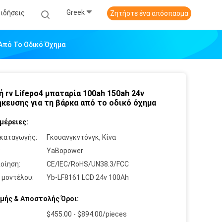
Greek
Ειδήσεις
Ζητήστε ένα απόσπασμα
 Από Το Οδικό Όχημα
ή rv Lifepo4 μπαταρία 100ah 150ah 24v
κευσης για τη βάρκα από το οδικό όχημα
μέρειες:
καταγωγής:
Γκουανγκντόνγκ, Κίνα
:
YaBopower
οίηση:
CE/IEC/RoHS/UN38.3/FCC
 μοντέλου:
Yb-LF8161 LCD 24v 100Ah
μής & Αποστολής Όροι:
$455.00 - $894.00/pieces