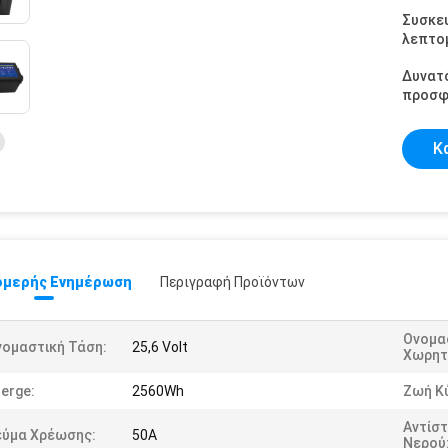
Συσκε
λεπτομ
Δυνατ
προσφ
Κ
μερής Ενημέρωση
Περιγραφή Προϊόντων
Ονομα
νομαστική Τάση:
25,6 Volt
Χωρητ
erge:
2560Wh
Ζωή Κ
Αντίσ
εύμα Χρέωσης:
50Α
Νερού