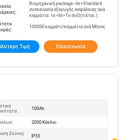
Βιομηχανική package.<br>Standard
υασία
συσκευασία εξαγωγής ασφάλειας ανά
έρειες:
κομμάτια. το <br>To συζητιέται. (
ότητα
100000 κομμάτι/κομμάτια ανά Μήνας
οράς:
αλύτερη Τιμή
Επικοινωνία
στική
100Ah
ικότητα:
ύκλων:
2000 Κύκλοι
ταση Σκόνης
IP55
: