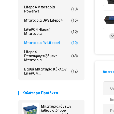
Lifepo4 Μπαταρία
(10)
Powerwall
Μπαταρία UPS Lifepo4
(15)
LiFePO4 Ηλιακή
(10)
Μπαταρία
Μπαταρία Rv Lifepo4
(10)
Lifepo4
Επαναφορτιζόμενη
(48)
Μπαταρία...
Βαθιά Μπαταρία Κύκλων
(12)
Λεπτο
LiFePO4...
Ο
Καλύτερα Προϊόντα
En
Μπαταρία ιόντων
λιθίου σιδήρου
Ρ