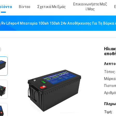
Επικοινωνήστε Μαζ
οϊόντα
Βίντεο
Σχετικά Με Εμάς
Ί Μας
 Rv Lifepo4 Μπαταρία 100ah 150ah 24v Αποθήκευσης Για Τη Βάρκα
Ηλιακ
αποθή
Λεπτο
Τόπος 
Μάρκα
Πιστοπ
Αριθμό
Πληρω
Τιμή: