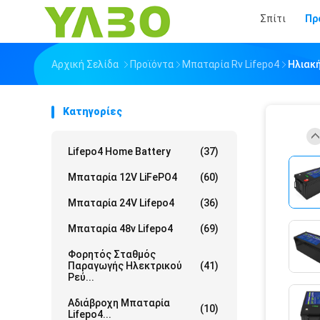
Σπίτι
Πρ
Αρχική Σελίδα
Προϊόντα
Μπαταρία Rv Lifepo4
Ηλιακή
Κατηγορίες
Lifepo4 Home Battery
(37)
Μπαταρία 12V LiFePO4
(60)
Μπαταρία 24V Lifepo4
(36)
Μπαταρία 48v Lifepo4
(69)
Φορητός Σταθμός
Παραγωγής Ηλεκτρικού
(41)
Ρεύ...
Αδιάβροχη Μπαταρία
(10)
Lifepo4...