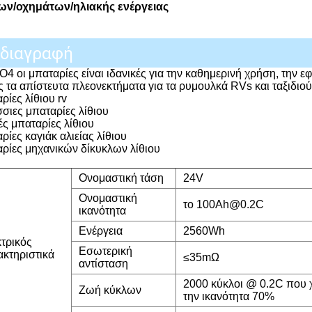
ν/οχημάτων/ηλιακής ενέργειας
διαγραφή
O4 οι μπαταρίες είναι ιδανικές για την καθημερινή χρήση, την 
ς τα απίστευτα πλεονεκτήματα για τα ρυμουλκά RVs και ταξιδιού
ρίες λίθιου rv
σιες μπαταρίες λίθιου
ές μπαταρίες λίθιου
ίες καγιάκ αλιείας λίθιου
ρίες μηχανικών δίκυκλων λίθιου
Ονομαστική τάση
24V
Ονομαστική
το 100Ah@0.2C
ικανότητα
Ενέργεια
2560Wh
τρικός
Εσωτερική
κτηριστικά
≤35mΩ
αντίσταση
2000 κύκλοι @ 0.2C που 
Ζωή κύκλων
την ικανότητα 70%