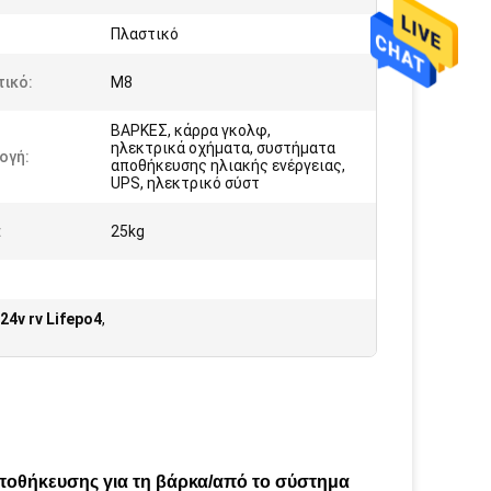
Πλαστικό
ικό:
Μ8
ΒΑΡΚΕΣ, κάρρα γκολφ,
ηλεκτρικά οχήματα, συστήματα
ογή:
αποθήκευσης ηλιακής ενέργειας,
UPS, ηλεκτρικό σύστ
:
25kg
4v rv Lifepo4
,
αποθήκευσης για τη βάρκα/από το σύστημα