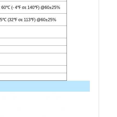
ία 60℃ (- 4℉ σε 140℉) @60±25%
 45℃ (32℉ σε 113℉) @60±25%