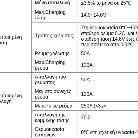
Μόνη απαλλαγή
≤3.5% το μήνα σε 25℃
Max.Charging
14.0~14.6V
τάση
Στη θερμοκρασία 0℃~45℃
σταθερό ρεύμα 0.2C, και έ
Τρόπος χρέωσης
οποιημένη
σταθερή τάση 14.6V έως ό
ωση
περισσότερο από 0.02C
Ρεύμα χρέωσης
50A
Max.Charging
120A
ρεύμα
Απαλλαγή του
50A
ρεύματος
Μέγιστο συνεχές
120A
οποιημένη
ρεύμα
λλαγή
Max.Pulse ρεύμα
250A (<3s>
Απαλλαγή της
20.0
κομμένης τάσης
Θερμοκρασία
0℃ στη σχετική υγρασία
δαπανών