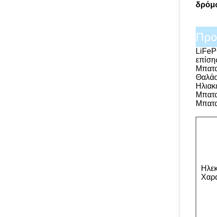
δρόμω
Προ
LiFeP
επίση
Μπατα
Θαλάσ
Ηλιακ
Μπαταρ
Μπατα
Ηλεκ
Χαρα