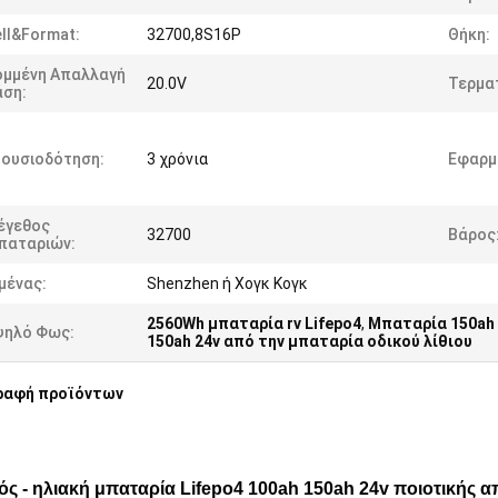
ll&Format:
32700,8S16P
Θήκη:
ομμένη Απαλλαγή
20.0V
Τερματ
άση:
ξουσιοδότηση:
3 χρόνια
Εφαρμ
έγεθος
32700
Βάρος
παταριών:
μένας:
Shenzhen ή Χογκ Κογκ
2560Wh μπαταρία rv Lifepo4
,
Μπαταρία 150ah 2
ψηλό Φως:
150ah 24v από την μπαταρία οδικού λίθιου
ραφή προϊόντων
ς - ηλιακή μπαταρία Lifepo4 100ah 150ah 24v ποιοτικής 