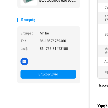
φωσφορικού άλατος
Lifepo4 για Ev 24v 50ah
Ce
Κ
Επαφές
Τ
Επαφές:
Mr. he
Ε
Τηλ.::
86-18576759460
Φαξ:
86- 755-81473150
Μ
Μ
Λι
Υ
Επικοινωνία
Περιγ
Υψηλό