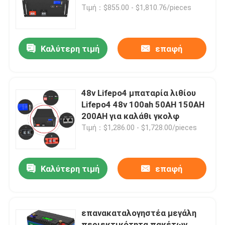
Τιμή：$855.00 - $1,810.76/pieces
Σχετικά με εμάς
Καλύτερη τιμή
επαφή
Επισκέψεις στο εργοστάσιο
Έλεγχος ποιότητας
48v Lifepo4 μπαταρία λιθίου
Lifepo4 48v 100ah 50AH 150AH
200AH για καλάθι γκολφ
Επικοινωνήστε μαζί μας
Τιμή：$1,286.00 - $1,728.00/pieces
Ειδήσεις
Καλύτερη τιμή
επαφή
Ζητήστε μια προσφορά
επανακαταλογηστέα μεγάλη
Lifepo4 Home Battery
περιεκτικότητα πακέτων