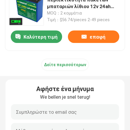
μπαταριών λίθιου 12v 24ah
Lifepo4 με την επίδειξη LCD
MOQ：2 κομμάτια
μπαταρία 12V LiFePO4
Τιμή：$56.74/pieces 2-49 pieces
μπαταρία 24V Lifepo4
Καλύτερη τιμή
επαφή
μπαταρία 48v Lifepo4
Δείτε περισσότερων
φορητός σταθμός παραγωγής ηλεκτρικού ρεύματος λ
Αφήστε ένα μήνυμα
Αδιάβροχη μπαταρία Lifepo4
We bellen je snel terug!
Lifepo4 μπαταρία Powerwall
Μπαταρία UPS Lifepo4