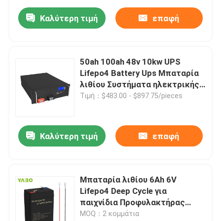
200Ah
Καλύτερη τιμή
επαφή
50ah 100ah 48v 10kw UPS
Lifepo4 Battery Ups Μπαταρία
λιθίου Συστήματα ηλεκτρικής
ισχύος
Τιμή：$483.00 - $897.75/pieces
Καλύτερη τιμή
επαφή
Μπαταρία λιθίου 6Ah 6V
Lifepo4 Deep Cycle για
παιχνίδια Προφυλακτήρας
αυτοκινήτου προβολέων
MOQ：2 κομμάτια