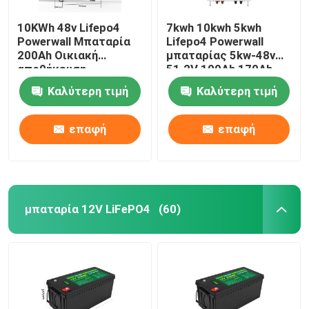
10KWh 48v Lifepo4
7kwh 10kwh 5kwh
Powerwall Μπαταρία
Lifepo4 Powerwall
200Ah Οικιακή
μπαταρίας 5kw-48v
αποθήκευση
51.2V 100Ah 170Ah
ενέργειας
230Ah 200Ah
Καλύτερη τιμή
Καλύτερη τιμή
επαφή
επαφή
μπαταρία 12V LiFePO4
(60)