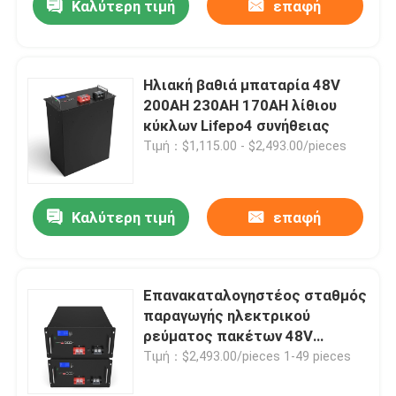
Καλύτερη τιμή
επαφή
Ηλιακή βαθιά μπαταρία 48V
200AH 230AH 170AH λίθιου
κύκλων Lifepo4 συνήθειας
Τιμή：$1,115.00 - $2,493.00/pieces
Καλύτερη τιμή
επαφή
Επανακαταλογηστέος σταθμός
παραγωγής ηλεκτρικού
ρεύματος πακέτων 48V
μπαταριών λίθιου ηλιακής
Τιμή：$2,493.00/pieces 1-49 pieces
ενέργειας 5kw 10kw Lifepo4