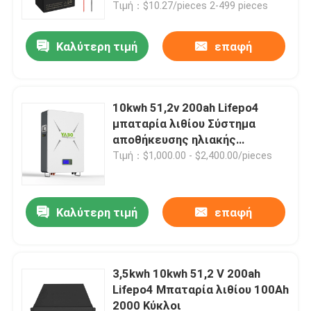
ποδηλάτου
Τιμή：$10.27/pieces 2-499 pieces
Καλύτερη τιμή
επαφή
10kwh 51,2v 200ah Lifepo4
μπαταρία λιθίου Σύστημα
αποθήκευσης ηλιακής
ενέργειας Deep Cycle Diy
Τιμή：$1,000.00 - $2,400.00/pieces
Καλύτερη τιμή
επαφή
Σπίτι
Προϊόντα
3,5kwh 10kwh 51,2 V 200ah
Lifepo4 Μπαταρία λιθίου 100Ah
2000 Κύκλοι
Βίντεο