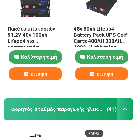
Πακέτο μπαταριών
48v 60ah Lifepo4
51,2V 48v 100ah
Battery Pack UPS Golf
Lifepo4 για
Carts 400AH 300AH
μετατροπέα
100AH ​​Lithium Ion
Καλύτερη τιμή
Καλύτερη τιμή
επαφή
επαφή
φορητός σταθμός παραγωγής ηλεκτρικού ρεύματος λίθιου
(41)