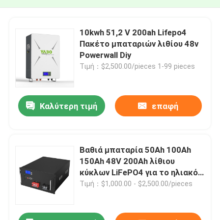
10kwh 51,2 V 200ah Lifepo4
Πακέτο μπαταριών λιθίου 48v
Powerwall Diy
Τιμή：$2,500.00/pieces 1-99 pieces
Καλύτερη τιμή
επαφή
Βαθιά μπαταρία 50Ah 100Ah
150Ah 48V 200Ah λίθιου
κύκλων LiFePO4 για το ηλιακό
σύστημα
Τιμή：$1,000.00 - $2,500.00/pieces