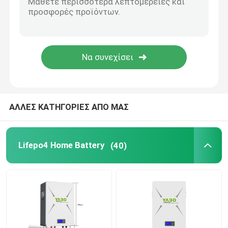
LiFePO4 ηλιακή μπαταρία
Μπαταρία rv Lifepo4
Lifepo4 επαναφορτιζόμενη μπαταρία
ΑΛΛΕΣ ΚΑΤΗΓΟΡΙΕΣ ΑΠΟ ΜΑΣ
Βαθιά μπαταρία κύκλων LiFePO4
Lifepo4 Home Battery
(40)